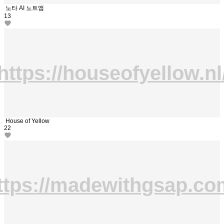
노타 AI 노트앱
13
https://houseofyellow.nl
House of Yellow
22
ttps://madewithgsap.co