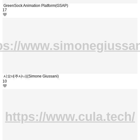
GreenSock Animation Platform(GSAP)
17
ps://www.simonegiussani
시모네주사니((Simone Giussani)
10
https://www.cula.tech/