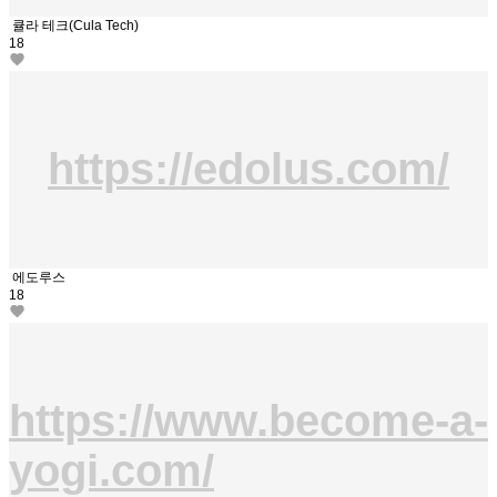
큘라 테크(Cula Tech)
18
https://edolus.com/
에도루스
18
https://www.become-a-
yogi.com/