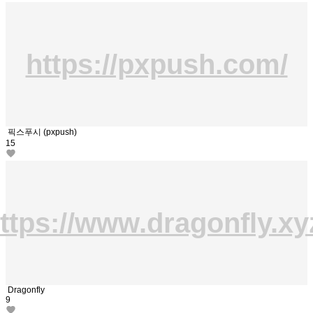
https://pxpush.com/
픽스푸시 (pxpush)
15
ttps://www.dragonfly.xy
Dragonfly
9