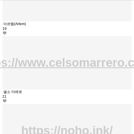
아르템(Artem)
19
ps://www.celsomarrero.
셀소 마레로
21
https://noho.ink/