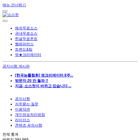
메뉴 건너뛰기
해외무료소스
국내무료소스
한글무료폰트
웹레퍼런스
트렌드&팁
영★크리에이터
공지사항 게시판
[한국능률협회] 영크리에이터 8주...
방문자 20 만 돌파 !!
지금, 소스컷이 바뀌고 있습니다 ...
공지사항
자주묻는 질문
이용약관
개인정보처리방침
라이선스
콘텐츠 유의사항
전체 통계
방문자
394,965