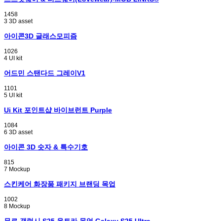
1458
3
3D asset
아이콘3D 글래스모피즘
1026
4
UI kit
어드민 스탠다드 그레이V1
1101
5
UI kit
Ui Kit 포인트샵 바이브런트 Purple
1084
6
3D asset
아이콘 3D 숫자 & 특수기호
815
7
Mockup
스킨케어 화장품 패키지 브랜딩 목업
1002
8
Mockup