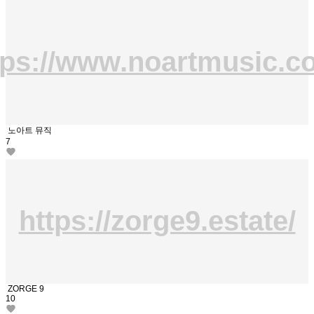
tps://www.noartmusic.c
노아트 뮤직
7
https://zorge9.estate/
ZORGE 9
10