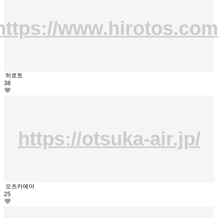
https://www.hirotos.com
히로토
38
https://otsuka-air.jp/
오츠카에어
25