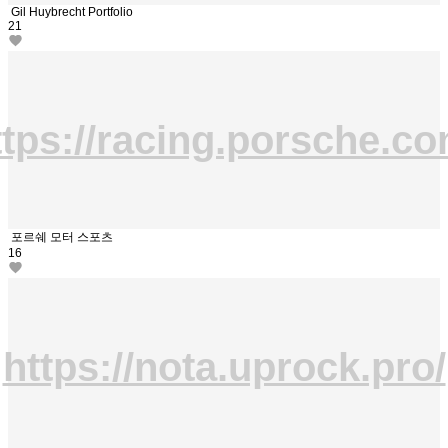
Gil Huybrecht Portfolio
21
ttps://racing.porsche.co
포르쉐 모터 스포츠
16
https://nota.uprock.pro/