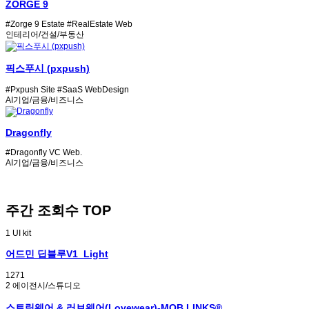
ZORGE 9
#Zorge 9 Estate
#RealEstate Web
인테리어/건설/부동산
픽스푸시 (pxpush)
#Pxpush Site
#SaaS WebDesign
AI기업/금융/비즈니스
Dragonfly
#Dragonfly VC Web.
AI기업/금융/비즈니스
주간 조회수 TOP
1
UI kit
어드민 딥블루V1_Light
1271
2
에이전시/스튜디오
스트릿웨어 & 러브웨어(Lovewear)-MOB LINKS®