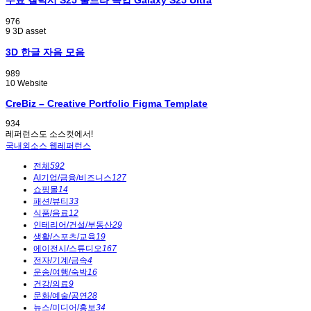
무료 갤럭시 S25 울트라 목업 Galaxy S25 Ultra
976
9
3D asset
3D 한글 자음 모음
989
10
Website
CreBiz – Creative Portfolio Figma Template
934
레퍼런스도 소스컷에서!
국내외소스
웹레퍼런스
전체
592
AI기업/금융/비즈니스
127
쇼핑몰
14
패션/뷰티
33
식품/음료
12
인테리어/건설/부동산
29
생활/스포츠/교육
19
에이전시/스튜디오
167
전자/기계/금속
4
운송/여행/숙박
16
건강/의료
9
문화/예술/공연
28
뉴스/미디어/홍보
34