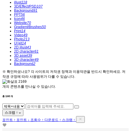
illust
118
3D/Effect/PSD
107
Background
91
PPT
56
Icon
46
Website
70
Gradient/Brushes
50
Print
14
Video
49
Photo
213
UI kit
14
2D illust
43
2D character
61
3D asset
39
3D character
49
Background
2
※ 확인하셨나요?
각 사이트의 저작권 정책과 이용약관을 반드시 확인하세요. 저
작권 규정에 따라 사용범위가 다를 수 있습니다.
2169
개의 콘텐츠를 만나실 수 있습니다.
총
1243
개
스크랩 ↑
포인트 ↑
포인트 ↓
조회수 ↑
다운로드 ↑
스크랩 ↑