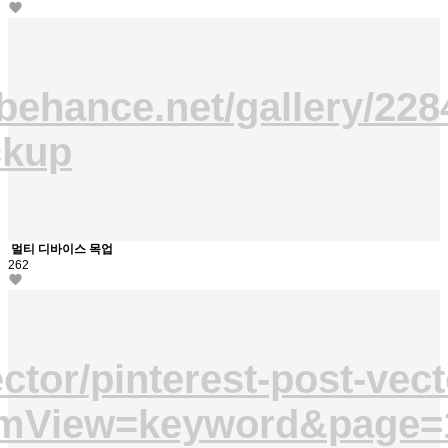
behance.net/gallery/228
ckup
멀티 디바이스 목업
262
ctor/pinterest-post-vect
omView=keyword&page=1