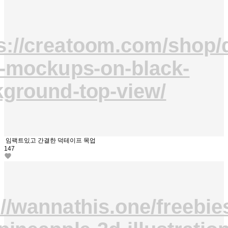
s://creatoom.com/shop/
-mockups-on-black-
ground-top-view/
임팩트있고 간결한 덕테이프 목업
147
://wannathis.one/freebies