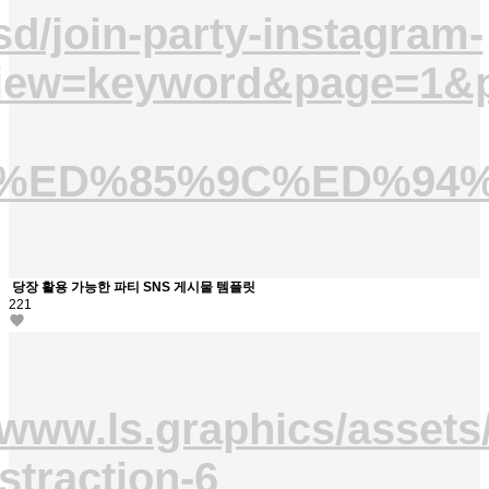
psd/join-party-instagram-
iew=keyword&page=1&p
ns+%ED%85%9C%ED%9
당장 활용 가능한 파티 SNS 게시물 템플릿
221
/www.ls.graphics/assets
straction-6