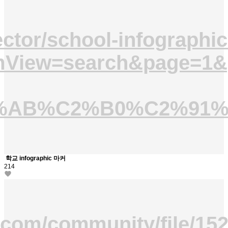
vector/school-infographi
mView=search&page=1&p
C3%AB%C2%B0%C2%9
학교 infographic 마커
214
.com/community/file/1