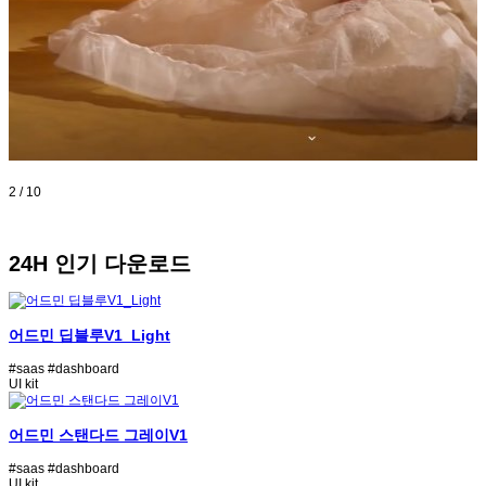
3
/
10
24H 인기 다운로드
어드민 딥블루V1_Light
#saas
#dashboard
UI kit
어드민 스탠다드 그레이V1
#saas
#dashboard
UI kit