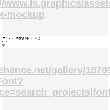
//www.ls.graphics/asset
ok-mockup
하드커버 브랜딩 책커버 목업
422
ehance.net/gallery/15709
Font?
ce=search_projects|fon