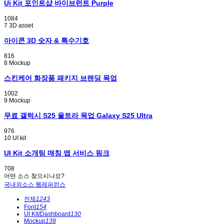
Ui Kit 포인트샵 바이브런트 Purple
1084
7
3D asset
아이콘 3D 숫자 & 특수기호
816
8
Mockup
스킨케어 화장품 패키지 브랜딩 목업
1002
9
Mockup
무료 갤럭시 S25 울트라 목업 Galaxy S25 Ultra
976
10
UI kit
UI Kit 소개팅 매칭 앱 서비스 핑크
708
어떤 소스 찾으시나요?
국내외소스
웹레퍼런스
전체
1243
Font
154
UI Kit/Dashboard
130
Mockup
139