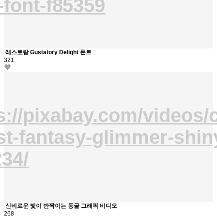
-font-f85359
레스토랑 Gustatory Delight 폰트
321
s://pixabay.com/videos/
st-fantasy-glimmer-shin
34/
신비로운 빛이 반짝이는 동굴 그래픽 비디오
268