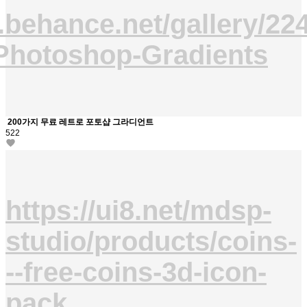
.behance.net/gallery/22
Photoshop-Gradients
200가지 무료 레트로 포토샵 그라디언트
522
https://ui8.net/mdsp-
studio/products/coins-
--free-coins-3d-icon-
pack