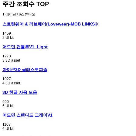
주간 조회수 TOP
1
에이전시/스튜디오
스트릿웨어 & 러브웨어(Lovewear)-MOB LINKS®
1459
2
UI kit
어드민 딥블루V1_Light
1273
3
3D asset
아이콘3D 글래스모피즘
1027
4
3D asset
3D 한글 자음 모음
990
5
UI kit
어드민 스탠다드 그레이V1
1103
6
UI kit