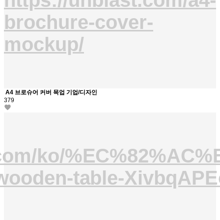
https://unblast.com/a4-
brochure-cover-
mockup/
A4 브로슈어 커버 목업 기업/디자인
379
sh.com/ko/%EC%82%AC%
-wooden-table-XivbqAP