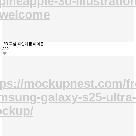
-pineapple-3d-illustratio
welcome
3D 픽셀 파인애플 아이콘
380
tps://mockupnest.com/fr
msung-galaxy-s25-ultra-
ckup/