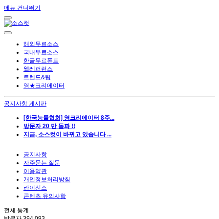
메뉴 건너뛰기
해외무료소스
국내무료소스
한글무료폰트
웹레퍼런스
트렌드&팁
영★크리에이터
공지사항 게시판
[한국능률협회] 영크리에이터 8주...
방문자 20 만 돌파 !!
지금, 소스컷이 바뀌고 있습니다 ...
공지사항
자주묻는 질문
이용약관
개인정보처리방침
라이선스
콘텐츠 유의사항
전체 통계
방문자
394,093