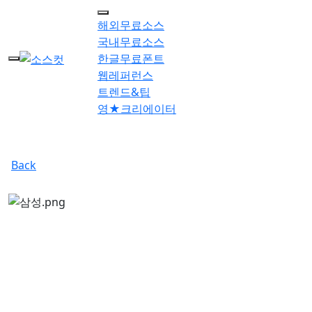
메뉴 건너뛰기
해외무료소스
국내무료소스
한글무료폰트
웹레퍼런스
트렌드&팁
영★크리에이터
Back