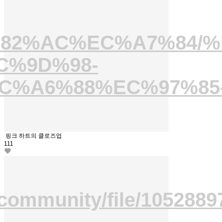
/%EC%82%AC%EC%A7%84
C%9D%98-
%A6%88%EC%97%85-
핑크 하트의 클로즈업
111
community/file/1052889