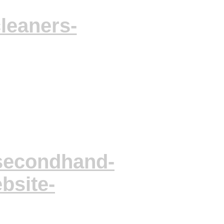
leaners-
/secondhand-
bsite-