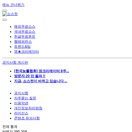
메뉴 건너뛰기
해외무료소스
국내무료소스
한글무료폰트
웹레퍼런스
트렌드&팁
영★크리에이터
공지사항 게시판
[한국능률협회] 영크리에이터 8주...
방문자 20 만 돌파 !!
지금, 소스컷이 바뀌고 있습니다 ...
공지사항
자주묻는 질문
이용약관
개인정보처리방침
라이선스
콘텐츠 유의사항
전체 통계
방문자
395,358