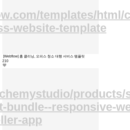
ow.com/templates/html/c
ss-website-template
[Webflow] 홈 클리닝, 오피스 청소 대행 서비스 템플릿
210
aulchemystudio/products
t-bundle--responsive-we
ller-app