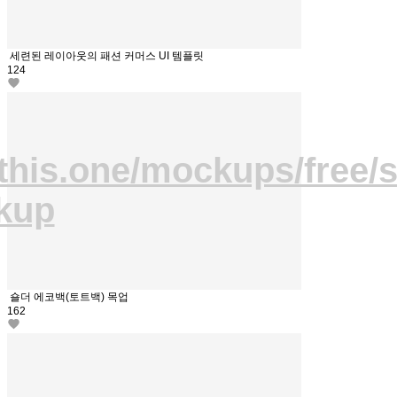
세련된 레이아웃의 패션 커머스 UI 템플릿
124
this.one/mockups/free/
kup
숄더 에코백(토트백) 목업
162