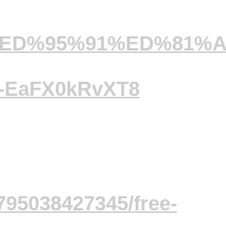
/%ED%95%91%ED%81%A
EaFX0kRvXT8
795038427345/free-