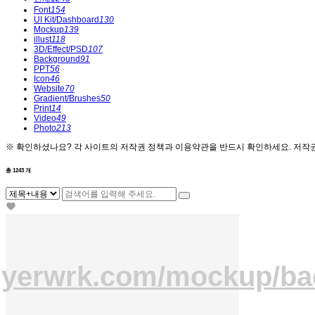
Font
154
UI Kit/Dashboard
130
Mockup
139
illust
118
3D/Effect/PSD
107
Background
91
PPT
56
Icon
46
Website
70
Gradient/Brushes
50
Print
14
Video
49
Photo
213
※ 확인하셨나요?
각 사이트의 저작권 정책과 이용약관을 반드시 확인하세요. 저작권
총
1243
개
flyerwrk.com/mockup/ba