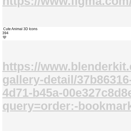
https://www.figma.com
Cute Animal 3D Icons
394
https://www.blenderkit
gallery-detail/37b86316
4d71-b45a-00e327c8d8
query=order:-bookmar