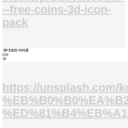
--free-coins-3d-icon-
pack
3D $코인 아이콘
529
https://unsplash.
%EB%B0%B0%EA%B2
%ED%81%B4%EB%A1