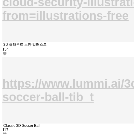
cloud-security-illustrat
from=illustrations-free
3D 클라우드 보안 일러스트
134
https://www.lummi.ai/3d
soccer-ball-tib_t
Classic 3D Soccer Ball
117