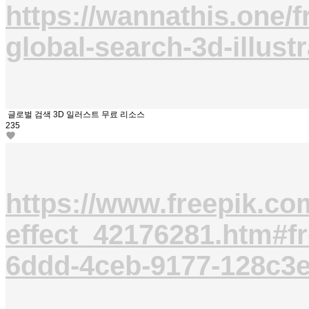
https://wannathis.one/f
global-search-3d-illustr
글로벌 검색 3D 일러스트 무료 리소스
235
https://www.freepik.com
effect_42176281.htm#
6ddd-4ceb-9177-128c