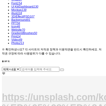
Font
154
UI Kit/Dashboard
130
Mockup
139
illust
118
3D/Effect/PSD
107
Background
91
PPT
56
Icon
46
Website
70
Gradient/Brushes
50
Print
14
Video
49
Photo
213
※ 확인하셨나요?
각 사이트의 저작권 정책과 이용약관을 반드시 확인하세요. 저
작권 규정에 따라 사용범위가 다를 수 있습니다.
총
107
개
https://unsplash.