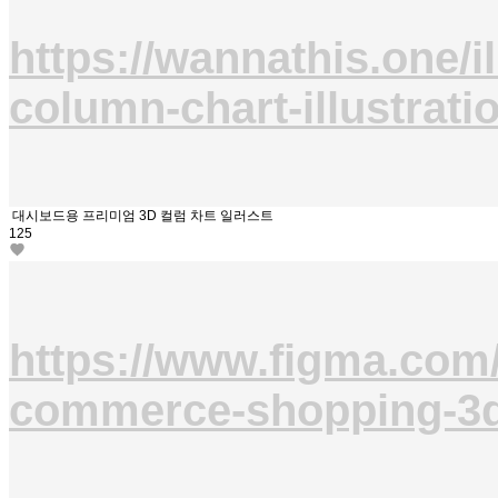
https://wannathis.one/il
column-chart-illustrati
대시보드용 프리미엄 3D 컬럼 차트 일러스트
125
https://www.figma.com
commerce-shopping-3d-