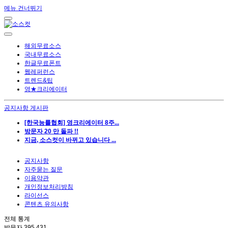
메뉴 건너뛰기
해외무료소스
국내무료소스
한글무료폰트
웹레퍼런스
트렌드&팁
영★크리에이터
공지사항 게시판
[한국능률협회] 영크리에이터 8주...
방문자 20 만 돌파 !!
지금, 소스컷이 바뀌고 있습니다 ...
공지사항
자주묻는 질문
이용약관
개인정보처리방침
라이선스
콘텐츠 유의사항
전체 통계
방문자
395,431