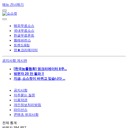
메뉴 건너뛰기
해외무료소스
국내무료소스
한글무료폰트
웹레퍼런스
트렌드&팁
영★크리에이터
공지사항 게시판
[한국능률협회] 영크리에이터 8주...
방문자 20 만 돌파 !!
지금, 소스컷이 바뀌고 있습니다 ...
공지사항
자주묻는 질문
이용약관
개인정보처리방침
라이선스
콘텐츠 유의사항
전체 통계
방문자
394,957