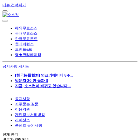
메뉴 건너뛰기
해외무료소스
국내무료소스
한글무료폰트
웹레퍼런스
트렌드&팁
영★크리에이터
공지사항 게시판
[한국능률협회] 영크리에이터 8주...
방문자 20 만 돌파 !!
지금, 소스컷이 바뀌고 있습니다 ...
공지사항
자주묻는 질문
이용약관
개인정보처리방침
라이선스
콘텐츠 유의사항
전체 통계
방문자
395,854